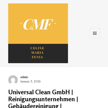
Menu
and
widgets
Celine. Maria. Fenina
Author
admin
Posted
January 5, 2026
on
Universal Clean GmbH |
Reinigungsunternehmen |
Gebäudereinigung |