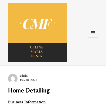
Menu
and
widgets
Celine. Maria. Fenina
Author
admin
Posted
May 18, 2026
on
Home Detailing
Business Information: