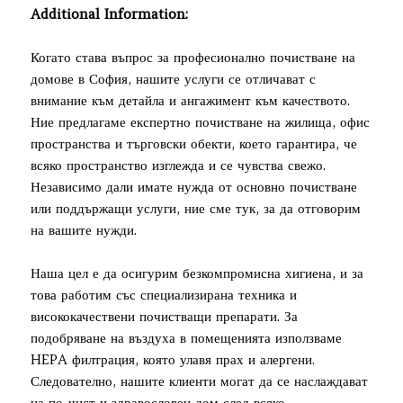
Additional Information:
Когато става въпрос за професионално почистване на
домове в София, нашите услуги се отличават с
внимание към детайла и ангажимент към качеството.
Ние предлагаме експертно почистване на жилища, офис
пространства и търговски обекти, което гарантира, че
всяко пространство изглежда и се чувства свежо.
Независимо дали имате нужда от основно почистване
или поддържащи услуги, ние сме тук, за да отговорим
на вашите нужди.
Наша цел е да осигурим безкомпромисна хигиена, и за
това работим със специализирана техника и
висококачествени почистващи препарати. За
подобряване на въздуха в помещенията използваме
HEPA филтрация, която улавя прах и алергени.
Следователно, нашите клиенти могат да се наслаждават
на по-чист и здравословен дом след всяко