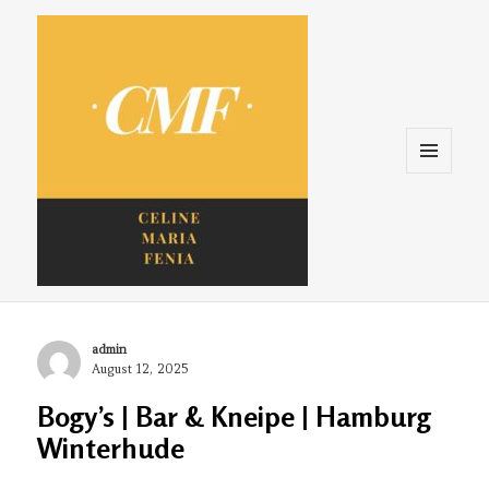
Menu
and
widgets
Celine. Maria. Fenina
Author
admin
Posted
August 12, 2025
on
Bogy’s | Bar & Kneipe | Hamburg
Winterhude